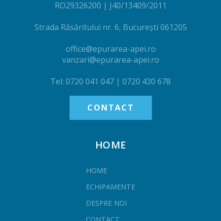
RO29326200 | J40/13409/2011
Strada Răsăritului nr. 6, București 061205‎
office@epurarea-apei.ro
vanzari@epurarea-apei.ro
Tel: 0720 041 047 | 0720 430 678
CONTACT
HOME
HOME
ECHIPAMENTE
DESPRE NOI
CONTACT