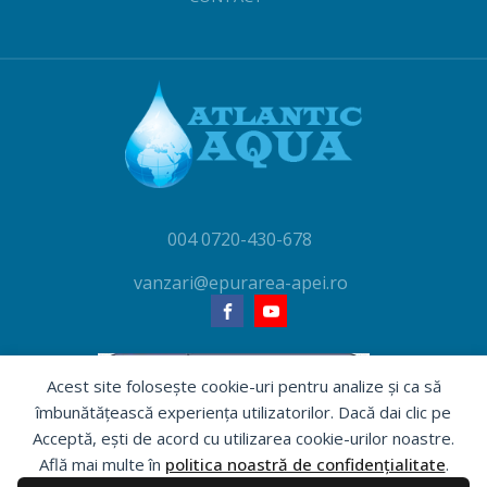
004 0720-430-678
vanzari@epurarea-apei.ro
Acest site folosește cookie-uri pentru analize și ca să
îmbunătățească experiența utilizatorilor. Dacă dai clic pe
Acceptă, ești de acord cu utilizarea cookie-urilor noastre.
Află mai multe în
politica noastră de confidențialitate
.